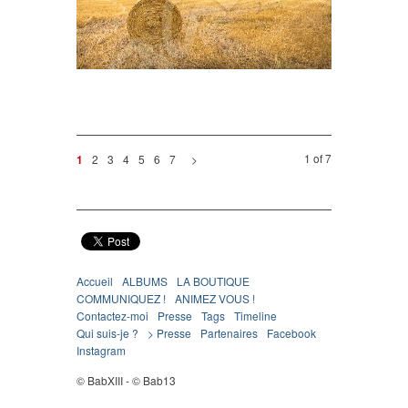
1 of 7
2
3
4
5
6
7
>
1
Accueil
ALBUMS
LA BOUTIQUE
COMMUNIQUEZ !
ANIMEZ VOUS !
Contactez-moi
Presse
Tags
Timeline
Qui suis-je ?
> Presse
Partenaires
Facebook
Instagram
© BabXIII - © Bab13