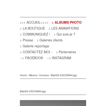
>>> ACCUEIL<<<<
> ALBUMS PHOTO
> LA BOUTIQUE
> LES ANIMATIONS
> COMMUNIQUEZ !
> Qui suis-je ?
> Presse
> Galeries clients
> Galerie reportage
> CONTACTEZ MOI -
> Partenaires
--> FACEBOOK
--> INSTAGRAM
Home
/
Albums
/
Humans
/
BabXIII-DSC05944.jpg
BabXIII-DSC05944.jpg